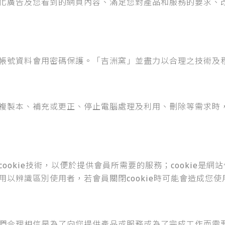
化廣告及您看到的網頁內容、滿足您對產品和服務的要求、
帳號資料會用密碼保護。「吉洲窯」並盡力以合理之技術及
複製本、補充或更正、停止電腦處理及利用、刪除等需求時
ookie技術，以便於提供會員所需要的服務；cookie是
以辨識區別使用者，若會員關閉cookie時可能會造成您
們合理相信是為了向您提供產品或服務或為了完成工作而需