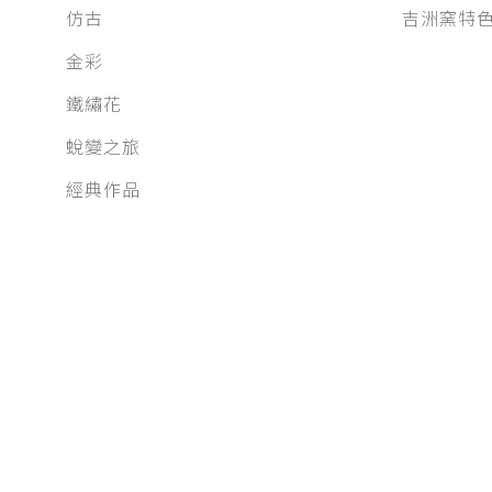
仿古
吉洲窯特
金彩
鐵繡花
蛻變之旅
經典作品