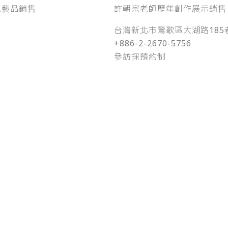
色藝品銷售
許朝宗老師歷年創作展示銷售
台灣新北市鶯歌區大湖路185
+886-2-2670-5756
參訪採預約制